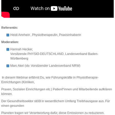
Referentin:
Heidi Amrhein , Physiotherapeutin, Praxisinhaberin
Moderation
:
Hannah Hecker,
Vorsitzende PHYSIO-DEUTSCHLAND, Landesverband Baden-
Württemberg
Marc Akel (stv. Vorsitzender Landesverband NRW)
In diesem Webinar erfährst Du, wie Führungskräfte in Physiotherapie-
Einrichtungen (Kliniken,
Praxen, Sozialen Einrichtungen etc.) Patient*innen und Mitarbeitende aufklären
können.
Der Gesundheitssektor stößt in wesentlichem Umfang Treibhausgase aus. Für
einen gesunden
Planeten tragen wir Verantwortung dafür, diese Emissionen zu reduzieren.